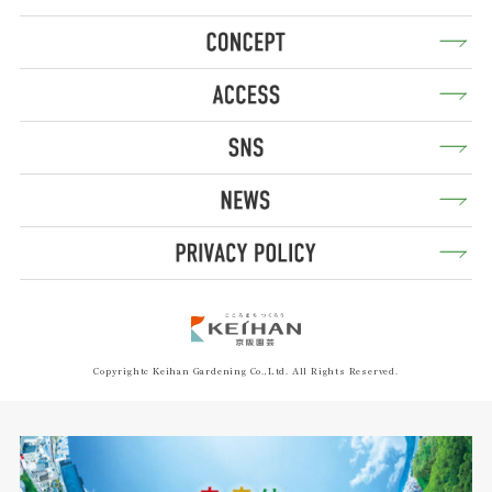
Copyrightc Keihan Gardening Co.,Ltd. All Rights Reserved.