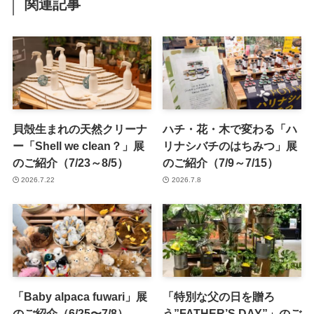
関連記事
貝殻生まれの天然クリーナ
ハチ・花・木で変わる「ハ
ー「Shell we clean？」展
リナシバチのはちみつ」展
のご紹介（7/23～8/5）
のご紹介（7/9～7/15）
2026.7.22
2026.7.8
「Baby alpaca fuwari」展
「特別な父の日を贈ろ
のご紹介（6/25〜7/8）
う”FATHER’S DAY”」のご