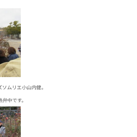
ズソムリエ小山内健。
熱弁中です。