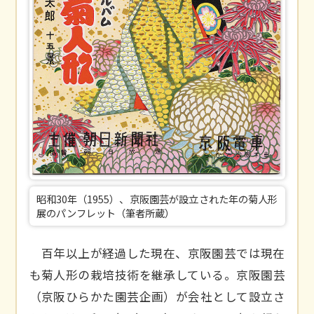
昭和30年（1955）、京阪園芸が設立された年の菊人形
展のパンフレット（筆者所蔵）
百年以上が経過した現在、京阪園芸では現在
も菊人形の栽培技術を継承している。京阪園芸
（京阪ひらかた園芸企画）が会社として設立さ