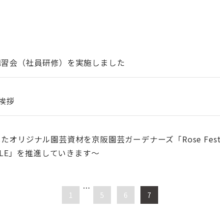
講習会（社員研修）を実施しました
ご挨拶
オリジナル園芸資材を京阪園芸ガーデナーズ「Rose Fest
YLE」を推進していきます～
…
1
5
6
7