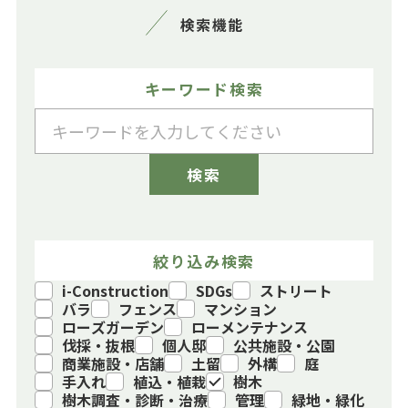
キーワード検索
絞り込み検索
i-Construction
SDGs
ストリート
バラ
フェンス
マンション
ローズガーデン
ローメンテナンス
伐採・抜根
個人邸
公共施設・公園
商業施設・店舗
土留
外構
庭
手入れ
植込・植栽
樹木
樹木調査・診断・治療
管理
緑地・緑化