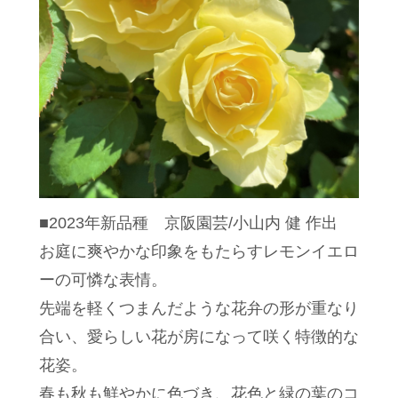
■2023年新品種 京阪園芸/小山内 健 作出
お庭に爽やかな印象をもたらすレモンイエロ
ーの可憐な表情。
先端を軽くつまんだような花弁の形が重なり
合い、愛らしい花が房になって咲く特徴的な
花姿。
春も秋も鮮やかに色づき、花色と緑の葉のコ